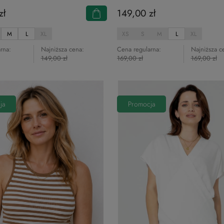
zł
149,00 zł
M
L
XL
XS
S
M
L
XL
rna:
Najniższa cena:
Cena regularna:
Najniższa c
149,00 zł
169,00 zł
169,00 zł
ja
Promocja