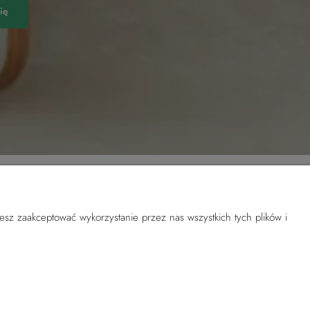
ię
esz zaakceptować wykorzystanie przez nas wszystkich tych plików i
O nas
KONTAKT
ści
Gdzie nas znaleźć
O marce