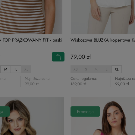
ny TOP PRĄŻKOWANY FIT - paski
Wiskozowa BLUZKA kopertowa KAT
ł
79,00 zł
M
L
XL
XS
S
M
L
XL
rna:
Najniższa cena:
Cena regularna:
Najniższa c
99,00 zł
189,00 zł
99,00 zł
ja
Promocja