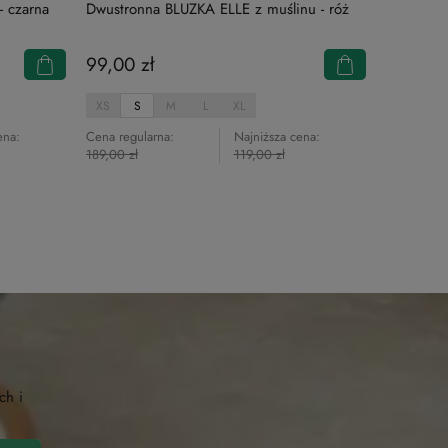
- czarna
Dwustronna BLUZKA ELLE z muślinu - róż
99,00 zł
XS
S
M
L
XL
ena:
Cena regularna:
Najniższa cena:
189,00 zł
119,00 zł
ch i