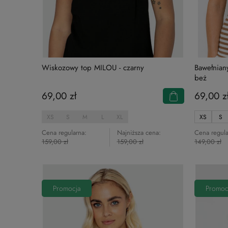
Wiskozowy top MILOU - czarny
Bawełnia
beż
69,00 zł
69,00 z
XS
S
M
L
XL
XS
S
Cena regularna:
Najniższa cena:
Cena regula
159,00 zł
159,00 zł
149,00 zł
Promocja
Promoc