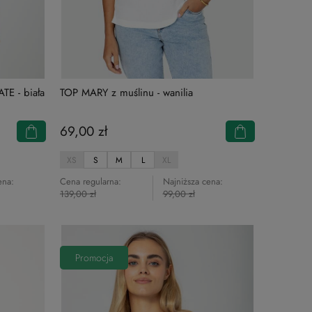
E - biała
TOP MARY z muślinu - wanilia
69,00 zł
XS
S
M
L
XL
ena:
Cena regularna:
Najniższa cena:
139,00 zł
99,00 zł
Promocja