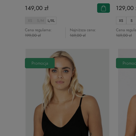
149,00 zł
129,00 
XS
S/M
L/XL
XS
S
Cena regularna:
Najniższa cena:
Cena regula
199,00 zł
169,00 zł
169,00 zł
Promocja
Promoc