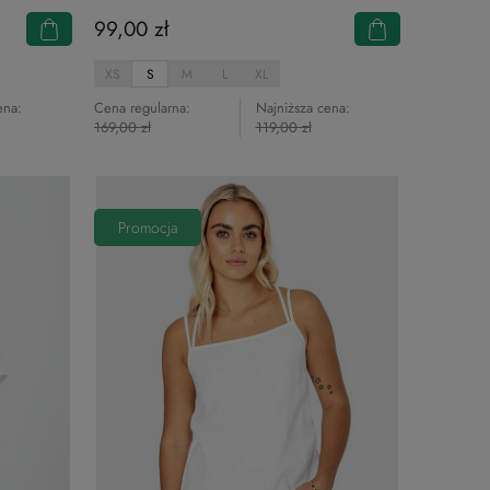
99,00 zł
XS
S
M
L
XL
ena:
Cena regularna:
Najniższa cena:
169,00 zł
119,00 zł
Promocja