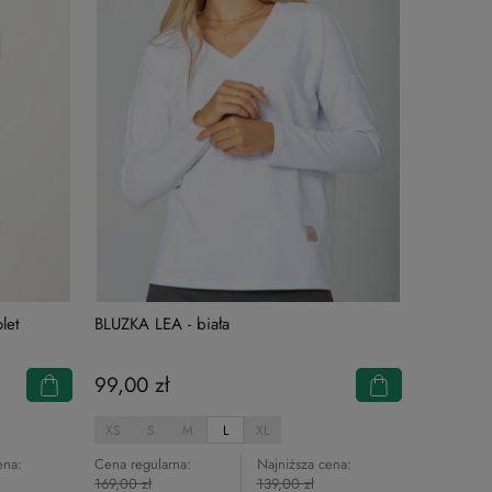
let
BLUZKA LEA - biała
99,00 zł
XS
S
M
L
XL
ena:
Cena regularna:
Najniższa cena:
169,00 zł
139,00 zł