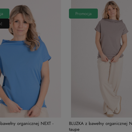
ja
Promocja
ć
bawełny organicznej NEXT -
BLUZKA z bawełny organicznej N
taupe