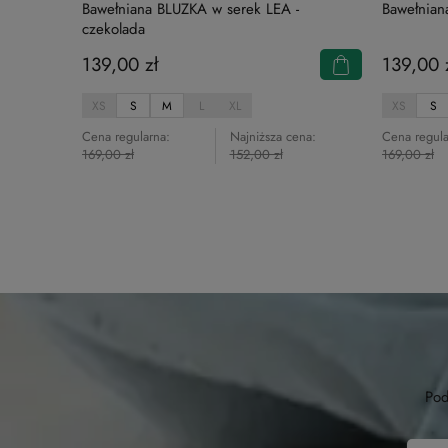
Bawełniana BLUZKA w serek LEA -
Bawełnian
czekolada
139,00 zł
139,00 
XS
S
M
L
XL
XS
S
Cena regularna:
Najniższa cena:
Cena regula
169,00 zł
152,00 zł
169,00 zł
Pod