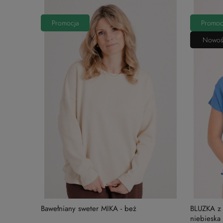
Promocja
Promoc
Nowoś
Bawełniany sweter MIKA - beż
BLUZKA z 
niebieska