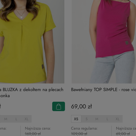
a BLUZKA z dekoltem na plecach
Bawełniany TOP SIMPLE - rose vio
monka
ł
69,00 zł
M
L
XL
XS
S
M
L
XL
rna:
Najniższa cena:
Cena regularna:
Najniższa c
169,00 zł
109,00 zł
69,00 zł