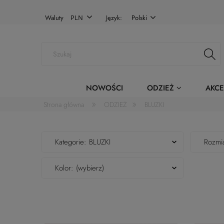
Waluty
Język:
Polski
NOWOŚCI
ODZIEŻ
AKCE
»
»
Strona główna
ODZIEŻ
BLUZKI
Kategorie: BLUZKI
Rozmia
Kolor: (wybierz)