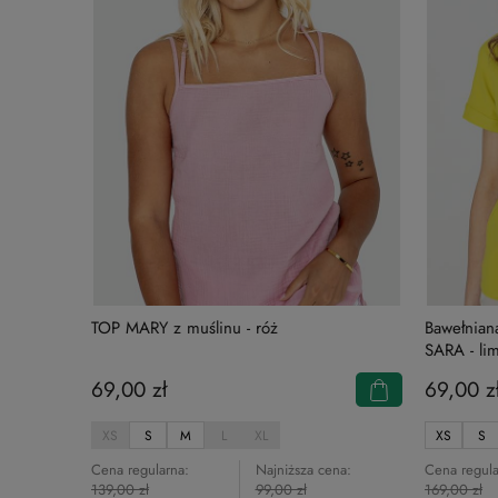
TOP MARY z muślinu - róż
Bawełnian
SARA - li
69,00 zł
69,00 z
XS
S
M
L
XL
XS
S
Cena regularna:
Najniższa cena:
Cena regula
139,00 zł
99,00 zł
169,00 zł