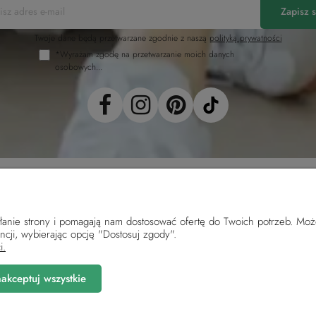
Zapisz s
Twoje dane będą przetwarzane zgodnie z naszą
polityką prywatności
*Wyrażam zgodę na przetwarzanie moich danych
osobowych...
ałanie strony i pomagają nam dostosować ofertę do Twoich potrzeb. Moż
Płatności i dostawa
Informacje
ncji, wybierając opcję "Dostosuj zgody".
i.
Sposoby płatności
Regulamin
Sposoby i koszty wysyłki
Polityka prywatno
akceptuj wszystkie
Czas realizacji zamówienia