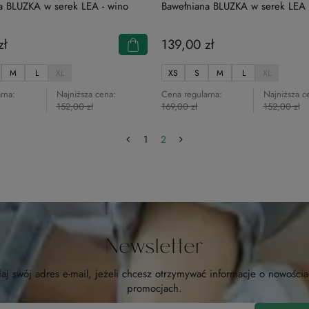
a BLUZKA w serek LEA - wino
Bawełniana BLUZKA w serek LEA 
zł
139,00 zł
M
L
XL
XS
S
M
L
XL
rna:
Najniższa cena:
Cena regularna:
Najniższa c
152,00 zł
169,00 zł
152,00 zł
1
2
Newsletter
aj swój adres e-mail, jeżeli chcesz otrzymywać informacje o nowościa
promocjach.