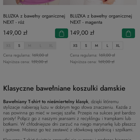
BLUZKA z bawełny organicznej
BLUZKA z bawełny organicznej
NEXT - róż
NEXT - magenta
149,00 zł
149,00 zł
XS
S
M
L
XL
XS
S
M
L
XL
Cena regularna:
169,00 zł
Cena regularna:
169,00 zł
Najniższa cena:
159,00 zł
Najniższa cena:
169,00 zł
Klasyczne bawełniane koszulki damskie
Bawełniany T-shirt to nieśmiertelny klasyk
, dzięki któremu
stylizacje nabierają luzu w dobrym tego słowa znaczeniu. Każda z
nas powinna go mieć w swojej szafie. Przepis na sukces jest bardzo
prosty! Połącz go z naszymi jeansami z recyklingu i trampkami lub
botkami. W chłodniejsze dni zarzuć na niego marynarkę lub płaszcz
i gotowe. Możesz go też zestawić z ołówkową spódnicą i szpilkami.