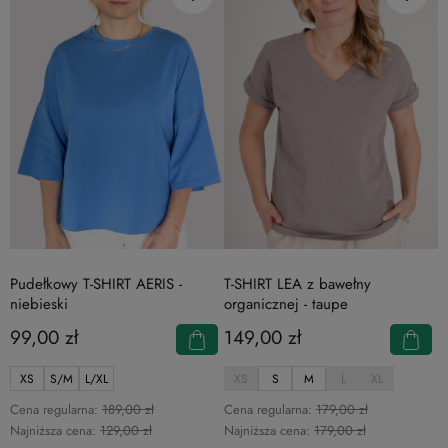
Pudełkowy T-SHIRT AERIS -
T-SHIRT LEA z bawełny
niebieski
organicznej - taupe
99,00 zł
149,00 zł
XS
S/M
L/XL
XS
S
M
L
XL
Cena regularna:
189,00 zł
Cena regularna:
179,00 zł
Najniższa cena:
129,00 zł
Najniższa cena:
179,00 zł