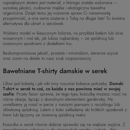
największym atutem jest materiał, z którego została wykonana –
wysokiej jakości, cudownie miękka i ekologiczna bawełna
organiczna. Dzięki temu jej noszenie sprawi Ci niesamowitą
przyjemność, a ona sama zostanie z Tobą na długie lata! To świetna
alternatywa dla ubrań z sieciówek.
Wybierz model w klasycznym kolorze, na przykład białym lub iście
wiosennym i noś tak, jak lubisz najbardziej – ze spódnicą lub
zwiewnymi spodniami z dodatkiem lnu.
Bezkompromisowa jakość, prostota i minimalizm, staranne szycie
oraz zoom na detale to nasz znak rozpoznawczy.
Bawełniane T-shirty damskie w serek
Lillow jest kobietą i jak nikt inny rozumie kobiece potrzeby.
Damski
T-shirt w serek to coś, co każda z nas powinna mieć w swojej
szafie
. Prosty fason sprawia, że tego typu koszulkę możesz nosić na
różne okazje, łącząc z dowolnymi elementami garderoby. My
uwielbiamy ją nosić w parze z naszymi jeansami z recyklingu lub
ołówkową spódnicą. Latem z kolei zakładamy do krótkich spodenek z
lnem lub łączymy ze zwiewną spódnicą maksi.
Koszulka w serek równie dobrze sprawdzi się na większe wyjścia. Z
powodzeniem założysz ją do eleganckich spodni i żakietu. Aby