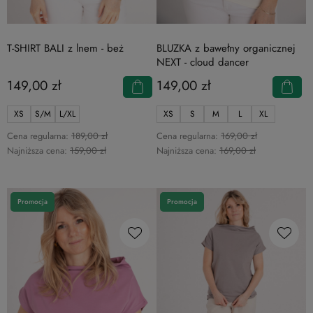
T-SHIRT BALI z lnem - beż
BLUZKA z bawełny organicznej
NEXT - cloud dancer
149,00 zł
149,00 zł
XS
S/M
L/XL
XS
S
M
L
XL
Cena regularna:
189,00 zł
Cena regularna:
169,00 zł
Najniższa cena:
159,00 zł
Najniższa cena:
169,00 zł
Promocja
Promocja