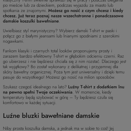
Klasyczny T-shirt świetnie sprawdzi się w pracy i podczas biegania
po mieście lub za dzieckiem, podczas wyjazdu za miasto lub
spotkania ze znajomymi.
Możesz go nosić z czym chcesz i kiedy
chcesz. Już teraz poznaj nasze wszechstronne i ponadczasowe
damskie koszulki bawełniane
.
Uwielbiasz styl marynistyczny? Wybierz damski T-shirt w paski i
połącz go z białymi jeansami lub lnianymi spodniami z szerokimi
nogawkami.
Fankom klasyki i czarnych total looków proponujemy prosty i
zarazem bardzo efektowny T-shirt w głębokim odcieniu czerni. Raz
go ubierzesz i nie będziesz chciała się z nim rozstać. Dlaczego jest
tak wyjątkowy? Bo został wykonany z delikatnej i przyjemnej dla
skóry bawełny organicznej. Poza tym jest uniwersalny i dzięki temu
pasuje do wszystkiego! Możesz go nosić na milion sposobów.
Szukasz czegoś idealnego na lato?
Luźny T-shirt z dodatkiem lnu
na pewno spełni Twoje oczekiwania
. W momencie, kiedy
temperatury będą szybować w górę – Ty będziesz czuła się
komfortowo w każdej sytuacji.
Luźne bluzki bawełniane damskie
Niby prosta koszulka damska, a jednak ma w sobie to coś! Jej