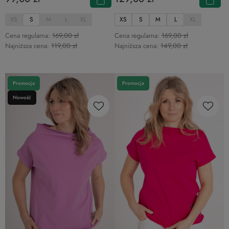
XS
S
M
L
XL
XS
S
M
L
XL
Cena regularna:
169,00 zł
Cena regularna:
169,00 zł
Najniższa cena:
119,00 zł
Najniższa cena:
149,00 zł
Promocja
Promocja
Nowość