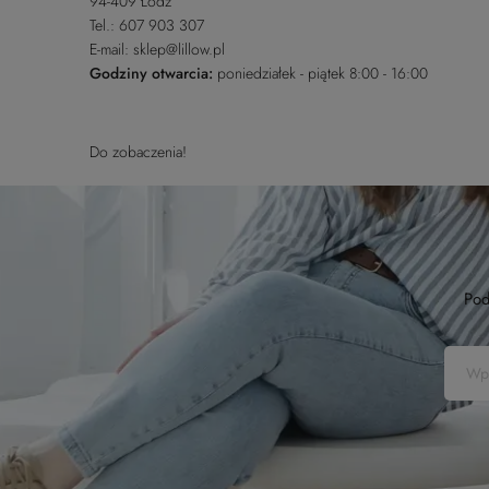
94-409 Łódź
Tel.: 607 903 307
E-mail: sklep@lillow.pl
Godziny otwarcia:
poniedziałek - piątek 8:00 - 16:00
Do zobaczenia!
Pod