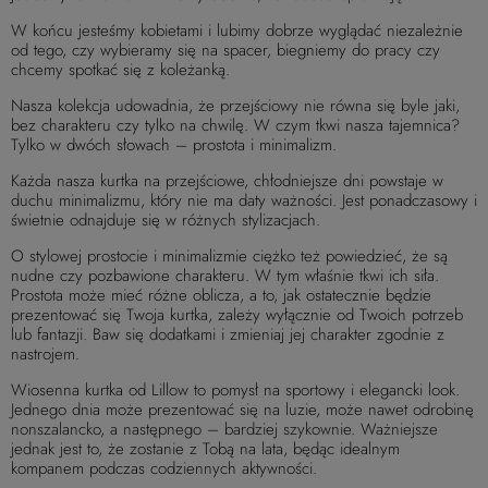
W końcu jesteśmy kobietami i lubimy dobrze wyglądać niezależnie
od tego, czy wybieramy się na spacer, biegniemy do pracy czy
chcemy spotkać się z koleżanką.
Nasza kolekcja udowadnia, że przejściowy nie równa się byle jaki,
bez charakteru czy tylko na chwilę. W czym tkwi nasza tajemnica?
Tylko w dwóch słowach – prostota i minimalizm.
Każda nasza kurtka na przejściowe, chłodniejsze dni powstaje w
duchu minimalizmu, który nie ma daty ważności. Jest ponadczasowy i
świetnie odnajduje się w różnych stylizacjach.
O stylowej prostocie i minimalizmie ciężko też powiedzieć, że są
nudne czy pozbawione charakteru. W tym właśnie tkwi ich siła.
Prostota może mieć różne oblicza, a to, jak ostatecznie będzie
prezentować się Twoja kurtka, zależy wyłącznie od Twoich potrzeb
lub fantazji. Baw się dodatkami i zmieniaj jej charakter zgodnie z
nastrojem.
Wiosenna kurtka od Lillow to pomysł na sportowy i elegancki look.
Jednego dnia może prezentować się na luzie, może nawet odrobinę
nonszalancko, a następnego – bardziej szykownie. Ważniejsze
jednak jest to, że zostanie z Tobą na lata, będąc idealnym
kompanem podczas codziennych aktywności.