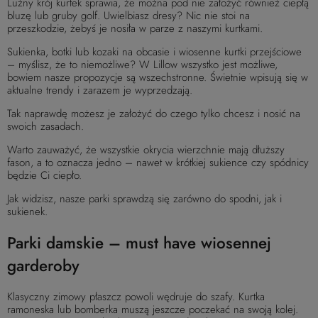
Luźny krój kurtek sprawia, że można pod nie założyć również ciepłą
bluzę lub gruby golf. Uwielbiasz dresy? Nic nie stoi na
przeszkodzie, żebyś je nosiła w parze z naszymi kurtkami.
Sukienka, botki lub kozaki na obcasie i wiosenne kurtki przejściowe
– myślisz, że to niemożliwe? W Lillow wszystko jest możliwe,
bowiem nasze propozycje są wszechstronne. Świetnie wpisują się w
aktualne trendy i zarazem je wyprzedzają.
Tak naprawdę możesz je założyć do czego tylko chcesz i nosić na
swoich zasadach.
Warto zauważyć, że wszystkie okrycia wierzchnie mają dłuższy
fason, a to oznacza jedno – nawet w krótkiej sukience czy spódnicy
będzie Ci ciepło.
Jak widzisz, nasze parki sprawdzą się zarówno do spodni, jak i
sukienek.
Parki damskie – must have wiosennej
garderoby
Klasyczny zimowy płaszcz powoli wędruje do szafy. Kurtka
ramoneska lub bomberka muszą jeszcze poczekać na swoją kolej.