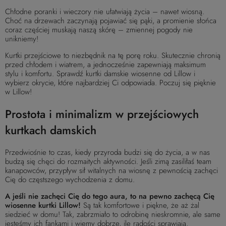
Chłodne poranki i wieczory nie ułatwiają życia – nawet wiosną.
Choć na drzewach zaczynają pojawiać się pąki, a promienie słońca
coraz częściej muskają naszą skórę – zmiennej pogody nie
unikniemy!
Kurtki przejściowe to niezbędnik na tę porę roku. Skutecznie chronią
przed chłodem i wiatrem, a jednocześnie zapewniają maksimum
stylu i komfortu. Sprawdź
kurtki damskie
wiosenne od Lillow i
wybierz okrycie, które najbardziej Ci odpowiada. Poczuj się pięknie
w Lillow!
Prostota i minimalizm w przejściowych
kurtkach damskich
Przedwiośnie to czas, kiedy przyroda budzi się do życia, a w nas
budzą się chęci do rozmaitych aktywności. Jeśli zimą zasiliłaś team
kanapowców, przypływ sił witalnych na wiosnę z pewnością zachęci
Cię do częstszego wychodzenia z domu.
A jeśli nie zachęci Cię do tego aura, to na pewno zachęcą Cię
wiosenne kurtki Lillow!
Są tak komfortowe i piękne, że aż żal
siedzieć w domu! Tak, zabrzmiało to odrobinę nieskromnie, ale same
jesteśmy ich fankami i wiemy dobrze, ile radości sprawiają.