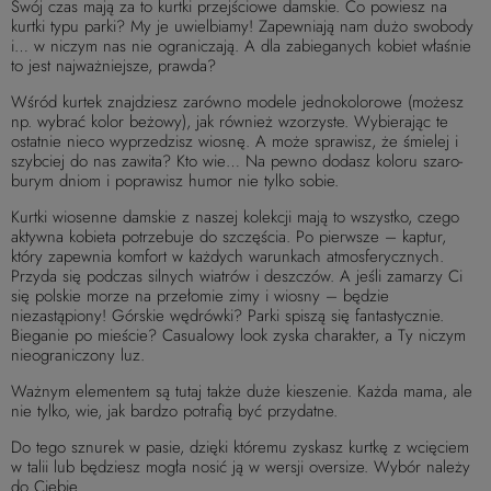
Swój czas mają za to kurtki przejściowe damskie. Co powiesz na
kurtki typu parki? My je uwielbiamy! Zapewniają nam dużo swobody
i… w niczym nas nie ograniczają. A dla zabieganych kobiet właśnie
to jest najważniejsze, prawda?
Wśród kurtek znajdziesz zarówno modele jednokolorowe (możesz
np. wybrać kolor beżowy), jak również wzorzyste. Wybierając te
ostatnie nieco wyprzedzisz wiosnę. A może sprawisz, że śmielej i
szybciej do nas zawita? Kto wie… Na pewno dodasz koloru szaro-
burym dniom i poprawisz humor nie tylko sobie.
Kurtki wiosenne damskie z naszej kolekcji mają to wszystko, czego
aktywna kobieta potrzebuje do szczęścia. Po pierwsze – kaptur,
który zapewnia komfort w każdych warunkach atmosferycznych.
Przyda się podczas silnych wiatrów i deszczów. A jeśli zamarzy Ci
się polskie morze na przełomie zimy i wiosny – będzie
niezastąpiony! Górskie wędrówki? Parki spiszą się fantastycznie.
Bieganie po mieście? Casualowy look zyska charakter, a Ty niczym
nieograniczony luz.
Ważnym elementem są tutaj także duże kieszenie. Każda mama, ale
nie tylko, wie, jak bardzo potrafią być przydatne.
Do tego sznurek w pasie, dzięki któremu zyskasz kurtkę z wcięciem
w talii lub będziesz mogła nosić ją w wersji oversize. Wybór należy
do Ciebie.