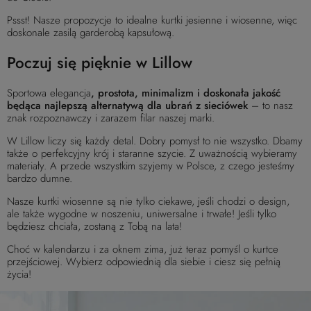
Pssst! Nasze propozycje to idealne kurtki jesienne i wiosenne, więc
doskonale zasilą garderobą kapsułową.
Poczuj się pięknie w Lillow
Sportowa elegancja
, prostota, minimalizm i doskonała jakość
będąca najlepszą alternatywą dla ubrań z sieciówek
– to nasz
znak rozpoznawczy i zarazem filar naszej marki.
W Lillow liczy się każdy detal. Dobry pomysł to nie wszystko. Dbamy
także o perfekcyjny krój i staranne szycie. Z uważnością wybieramy
materiały. A przede wszystkim szyjemy w Polsce, z czego jesteśmy
bardzo dumne.
Nasze kurtki wiosenne są nie tylko ciekawe, jeśli chodzi o design,
ale także wygodne w noszeniu, uniwersalne i trwałe! Jeśli tylko
będziesz chciała, zostaną z Tobą na lata!
Choć w kalendarzu i za oknem zima, już teraz pomyśl o kurtce
przejściowej. Wybierz odpowiednią dla siebie i ciesz się pełnią
życia!