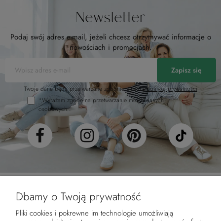
Newsletter
Podaj swój adres e-mail, jeżeli chcesz otrzymywać informacje o
nowościach i promocjach.
Zapisz się
Twoje dane będą przetwarzane zgodnie z naszą
polityką prywatności
*Wyrażam zgodę na przetwarzanie moich danych
osobowych...
Dbamy o Twoją prywatność
Pliki cookies i pokrewne im technologie umożliwiają