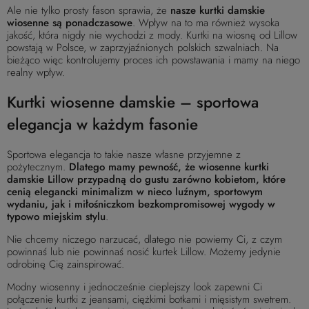
Ale nie tylko prosty fason sprawia, że
nasze kurtki damskie
wiosenne są ponadczasowe
. Wpływ na to ma również wysoka
jakość, która nigdy nie wychodzi z mody. Kurtki na wiosnę od Lillow
powstają w Polsce, w zaprzyjaźnionych polskich szwalniach. Na
bieżąco więc kontrolujemy proces ich powstawania i mamy na niego
realny wpływ.
Kurtki wiosenne damskie – sportowa
elegancja w każdym fasonie
Sportowa elegancja to takie nasze własne przyjemne z
pożytecznym.
Dlatego mamy pewność, że wiosenne kurtki
damskie Lillow przypadną do gustu zarówno kobietom, które
cenią elegancki minimalizm w nieco luźnym, sportowym
wydaniu, jak i miłośniczkom bezkompromisowej wygody w
typowo miejskim stylu
.
Nie chcemy niczego narzucać, dlatego nie powiemy Ci, z czym
powinnaś lub nie powinnaś nosić kurtek Lillow. Możemy jedynie
odrobinę Cię zainspirować.
Modny wiosenny i jednocześnie cieplejszy look zapewni Ci
połączenie kurtki z jeansami, ciężkimi botkami i mięsistym swetrem.