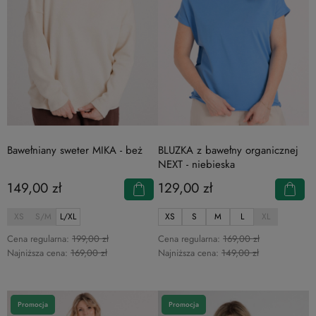
Bawełniany sweter MIKA - beż
BLUZKA z bawełny organicznej
NEXT - niebieska
149,00 zł
129,00 zł
XS
S/M
L/XL
XS
S
M
L
XL
Cena regularna:
199,00 zł
Cena regularna:
169,00 zł
Najniższa cena:
169,00 zł
Najniższa cena:
149,00 zł
Promocja
Promocja