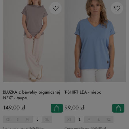
BLUZKA z bawełny organicznej
T-SHIRT LEA - niebo
NEXT - taupe
149,00 zł
99,00 zł
XS
S
M
L
XL
XS
S
M
L
XL
Cena regularna:
169,00 zł
Cena regularna:
169,00 zł