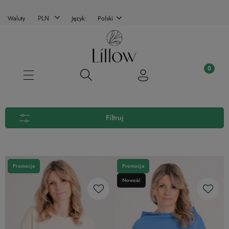
Waluty
Język:
Polski
Filtruj
Promocja
Promocja
Nowość