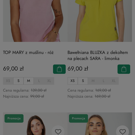
TOP MARY z muślinu - róż
Bawełniana BLUZKA z dekoltem
na plecach SARA - limonka
69,00 zł
69,00 zł
XS
S
M
L
XL
XS
S
M
L
XL
Cena regularna:
139,00 zł
Cena regularna:
169,00 zł
Najniższa cena:
99,00 zł
Najniższa cena:
169,00 zł
Promocja
Promocja