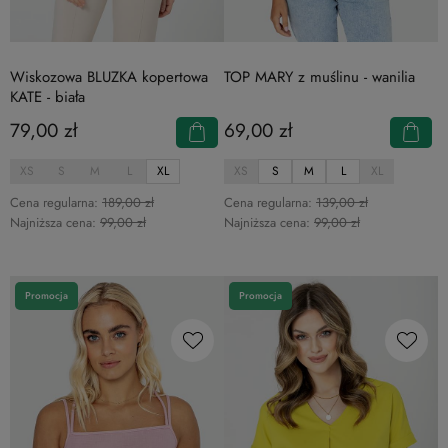
Wiskozowa BLUZKA kopertowa
TOP MARY z muślinu - wanilia
KATE - biała
79,00 zł
69,00 zł
XS
S
M
L
XL
XS
S
M
L
XL
Cena regularna:
189,00 zł
Cena regularna:
139,00 zł
Najniższa cena:
99,00 zł
Najniższa cena:
99,00 zł
Promocja
Promocja