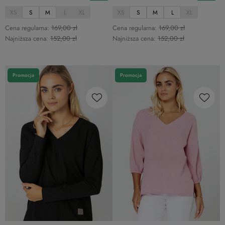
XS
S
M
L
XL
XS
S
M
L
XL
Cena regularna:
169,00 zł
Cena regularna:
169,00 zł
Najniższa cena:
152,00 zł
Najniższa cena:
152,00 zł
Promocja
Promocja