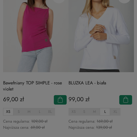
Bawełniany TOP SIMPLE - rose
BLUZKA LEA - biała
violet
69,00 zł
99,00 zł
XS
S
M
L
XL
XS
S
M
L
XL
Cena regularna:
109,00 zł
Cena regularna:
169,00 zł
Najniższa cena:
69,00 zł
Najniższa cena:
139,00 zł