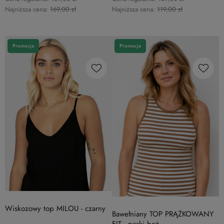
Najniższa cena:
169,00 zł
Najniższa cena:
119,00 zł
Promocja
Promocja
Wiskozowy top MILOU - czarny
Bawełniany TOP PRĄŻKOWANY
FIT - paski beż