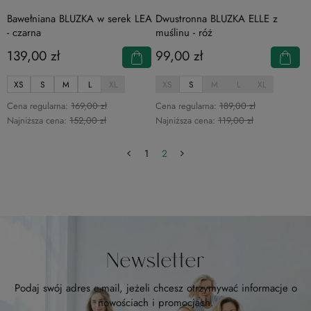
Bawełniana BLUZKA w serek LEA
Dwustronna BLUZKA ELLE z
- czarna
muślinu - róż
139,00 zł
99,00 zł
XS
S
M
L
XL
XS
S
M
L
XL
Cena regularna:
169,00 zł
Cena regularna:
189,00 zł
Najniższa cena:
152,00 zł
Najniższa cena:
119,00 zł
1
2
Newsletter
Podaj swój adres e-mail, jeżeli chcesz otrzymywać informacje o
nowościach i promocjach.