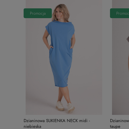
Promocja
Promoc
Dzianinowa SUKIENKA NECK midi -
Dzianinow
niebieska
taupe