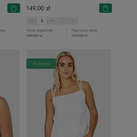
149,00 zł
XS
S
M
L
XL
ena:
Cena regularna:
Najniższa cena:
169,00 zł
159,00 zł
Promocja