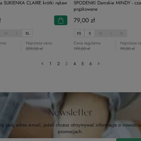
a SUKIENKA CLAIRE krótki rękaw
SPODENKI Damskie MINDY - cza
prążkowane
ł
79,00 zł
M
L
XL
XS
S
M
L
XL
rna:
Najniższa cena:
Cena regularna:
Najniższa c
209,00 zł
199,00 zł
99,00 zł
1
2
3
4
5
6
Newsletter
aj swój adres e-mail, jeżeli chcesz otrzymywać informacje o nowościa
promocjach.