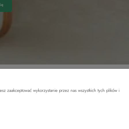
ię
esz zaakceptować wykorzystanie przez nas wszystkich tych plików i
O nas
KONTAKT
ści
Gdzie nas znaleźć
O marce