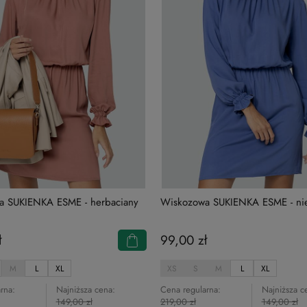
a SUKIENKA ESME - herbaciany
Wiskozowa SUKIENKA ESME - ni
ł
99,00 zł
M
L
XL
XS
S
M
L
XL
rna:
Najniższa cena:
Cena regularna:
Najniższa c
149,00 zł
219,00 zł
149,00 zł