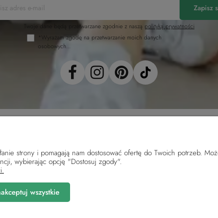
Zapisz s
Twoje dane będą przetwarzane zgodnie z naszą
polityką prywatności
*Wyrażam zgodę na przetwarzanie moich danych
osobowych...
ałanie strony i pomagają nam dostosować ofertę do Twoich potrzeb. Moż
Płatności i dostawa
Informacje
ncji, wybierając opcję "Dostosuj zgody".
i.
Sposoby płatności
Regulamin
Sposoby i koszty wysyłki
Polityka prywatno
akceptuj wszystkie
Czas realizacji zamówienia