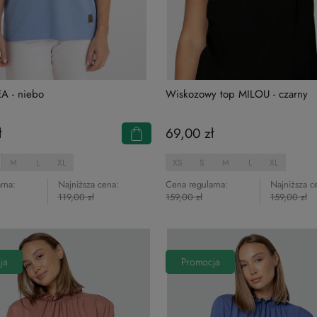
EA - niebo
Wiskozowy top MILOU - czarny
ł
69,00 zł
M
L
XL
XS
S
M
L
XL
rna:
Najniższa cena:
Cena regularna:
Najniższa c
119,00 zł
159,00 zł
159,00 zł
ja
Promocja