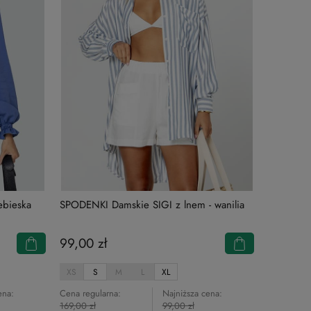
ebieska
SPODENKI Damskie SIGI z lnem - wanilia
99,00 zł
XS
S
M
L
XL
ena:
Cena regularna:
Najniższa cena:
169,00 zł
99,00 zł