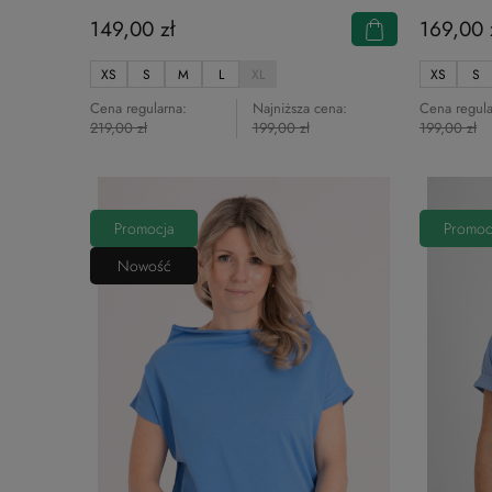
149,00 zł
169,00 
XS
S
M
L
XL
XS
S
Cena regularna:
Najniższa cena:
Cena regula
219,00 zł
199,00 zł
199,00 zł
Promocja
Promoc
Nowość