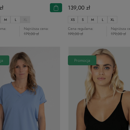
zł
139,00 zł
M
L
XL
XS
S
M
L
XL
rna:
Najniższa cena:
Cena regularna:
Najniższa c
179,00 zł
199,00 zł
179,00 zł
ja
Promocja