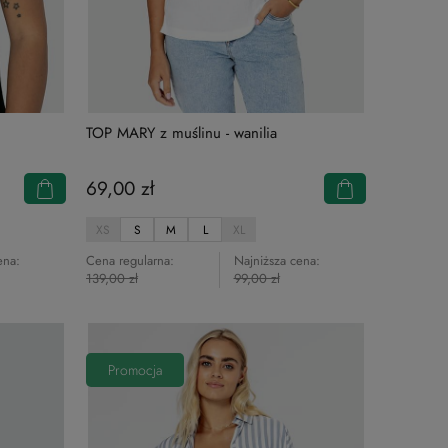
TOP MARY z muślinu - wanilia
69,00 zł
XS
S
M
L
XL
ena:
Cena regularna:
Najniższa cena:
139,00 zł
99,00 zł
Promocja