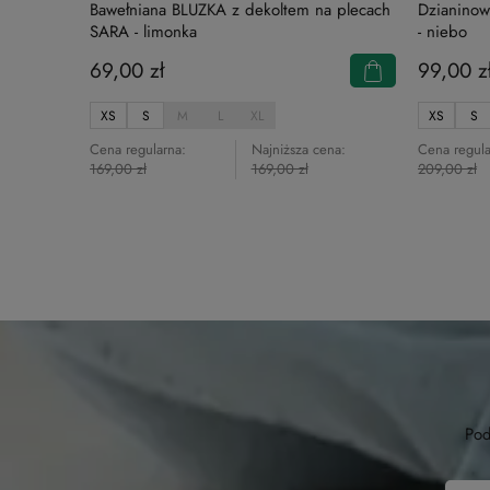
Bawełniana BLUZKA z dekoltem na plecach
Dzianinow
SARA - limonka
- niebo
69,00 zł
99,00 z
XS
S
M
L
XL
XS
S
Cena regularna:
Najniższa cena:
Cena regula
169,00 zł
169,00 zł
209,00 zł
Pod