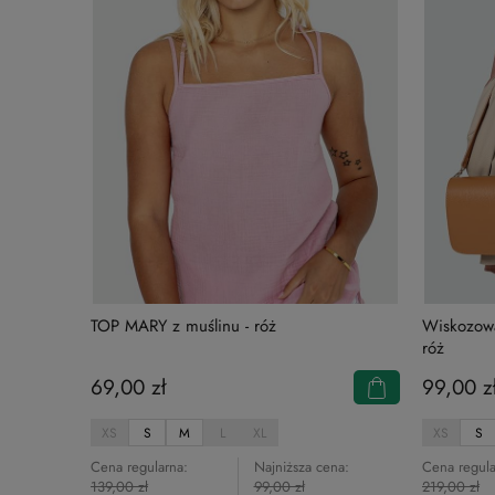
TOP MARY z muślinu - róż
Wiskozow
róż
69,00 zł
99,00 z
XS
S
M
L
XL
XS
S
Cena regularna:
Najniższa cena:
Cena regula
139,00 zł
99,00 zł
219,00 zł