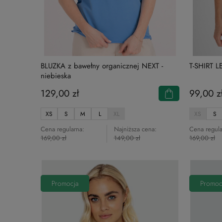
BLUZKA z bawełny organicznej NEXT -
T-SHIRT L
niebieska
129,00 zł
99,00 z
XS
S
M
L
XL
XS
S
Cena regularna:
Najniższa cena:
Cena regula
169,00 zł
149,00 zł
169,00 zł
Promocja
Promoc