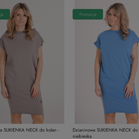
ja
Promocja
a SUKIENKA NECK do kolan -
Dzianinowa SUKIENKA NECK do k
niebieska