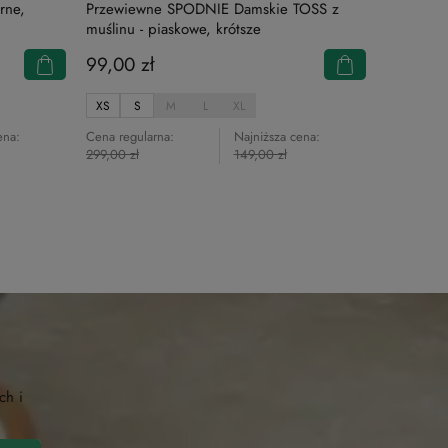
rne,
Przewiewne SPODNIE Damskie TOSS z
muślinu - piaskowe, krótsze
99,00 zł
XS
S
M
L
XL
ena:
Cena regularna:
Najniższa cena:
299,00 zł
149,00 zł
ch i